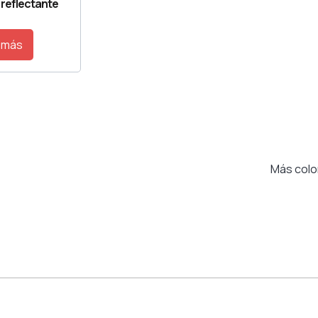
 reflectante
 más
Más colo