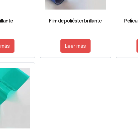
illante
Film de poliéster brillante
Pelícu
 más
Leer más