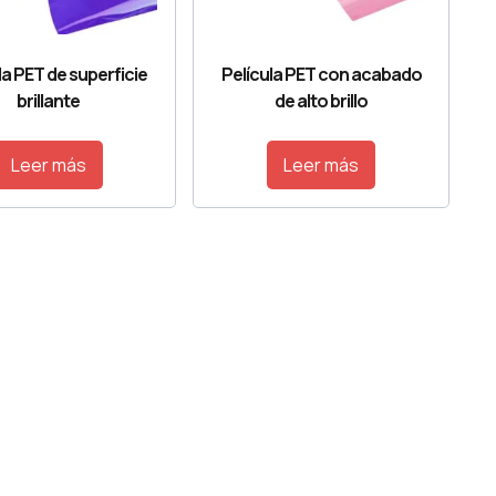
la PET de superficie
Película PET con acabado
brillante
de alto brillo
Leer más
Leer más