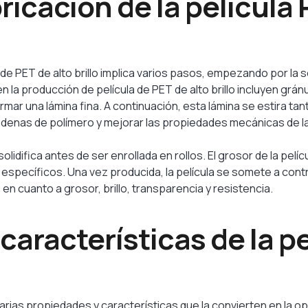
icación de la película 
a de PET de alto brillo implica varios pasos, empezando por la 
en la producción de película de PET de alto brillo incluyen grá
rmar una lámina fina. A continuación, esta lámina se estira ta
cadenas de polímero y mejorar las propiedades mecánicas de la 
y solidifica antes de ser enrollada en rollos. El grosor de la pe
 específicos. Una vez producida, la película se somete a cont
n cuanto a grosor, brillo, transparencia y resistencia.
características de la p
varias propiedades y características que la convierten en la o