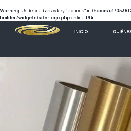
Warning
: Undefined array key "options" in
/home/u17053612
builder/widgets/site-logo.php
on line
194
INICIO
QUIÉNE